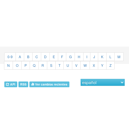
0-9
A
B
C
D
E
F
G
H
I
J
K
L
M
N
O
P
Q
R
S
T
U
V
W
X
Y
Z
API
RSS
Ver cambios recientes