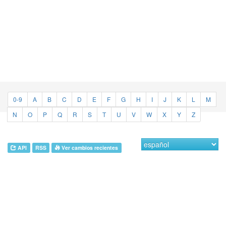
0-9
A
B
C
D
E
F
G
H
I
J
K
L
M
N
O
P
Q
R
S
T
U
V
W
X
Y
Z
API
RSS
Ver cambios recientes