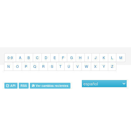
0-9
A
B
C
D
E
F
G
H
I
J
K
L
M
N
O
P
Q
R
S
T
U
V
W
X
Y
Z
API
RSS
Ver cambios recientes