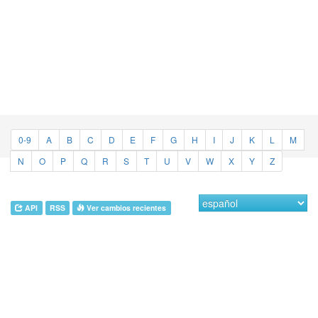
0-9
A
B
C
D
E
F
G
H
I
J
K
L
M
N
O
P
Q
R
S
T
U
V
W
X
Y
Z
API
RSS
Ver cambios recientes