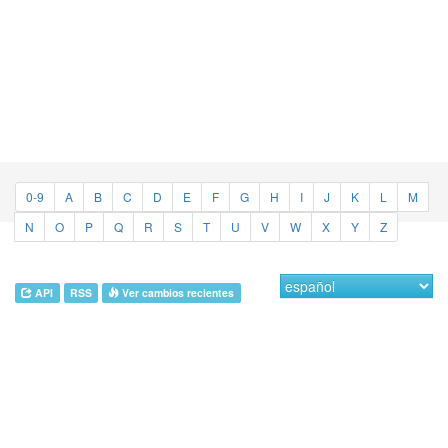
0-9
A
B
C
D
E
F
G
H
I
J
K
L
M
N
O
P
Q
R
S
T
U
V
W
X
Y
Z
API
RSS
Ver cambios recientes