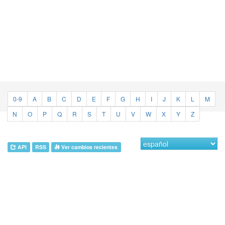
0-9
A
B
C
D
E
F
G
H
I
J
K
L
M
N
O
P
Q
R
S
T
U
V
W
X
Y
Z
API
RSS
Ver cambios recientes