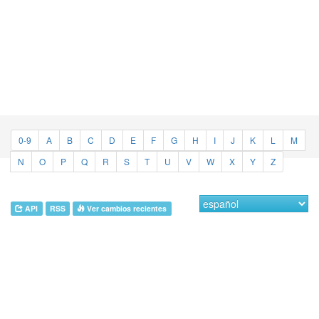
0-9
A
B
C
D
E
F
G
H
I
J
K
L
M
N
O
P
Q
R
S
T
U
V
W
X
Y
Z
API
RSS
Ver cambios recientes