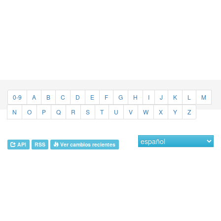
0-9
A
B
C
D
E
F
G
H
I
J
K
L
M
N
O
P
Q
R
S
T
U
V
W
X
Y
Z
API
RSS
Ver cambios recientes