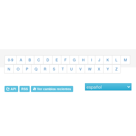
0-9
A
B
C
D
E
F
G
H
I
J
K
L
M
N
O
P
Q
R
S
T
U
V
W
X
Y
Z
API
RSS
Ver cambios recientes