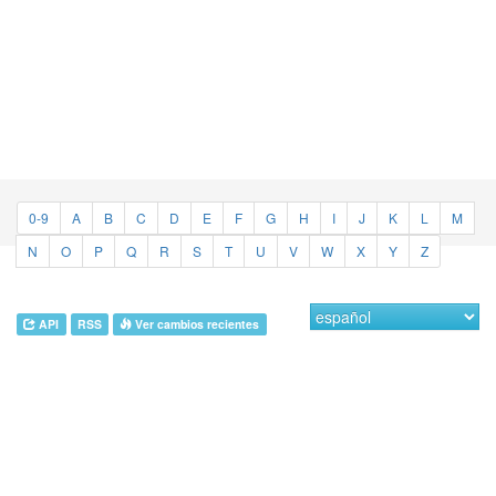
0-9
A
B
C
D
E
F
G
H
I
J
K
L
M
N
O
P
Q
R
S
T
U
V
W
X
Y
Z
API
RSS
Ver cambios recientes