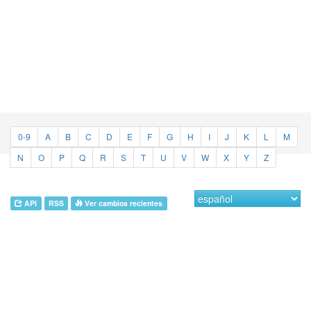
0-9
A
B
C
D
E
F
G
H
I
J
K
L
M
N
O
P
Q
R
S
T
U
V
W
X
Y
Z
API
RSS
Ver cambios recientes