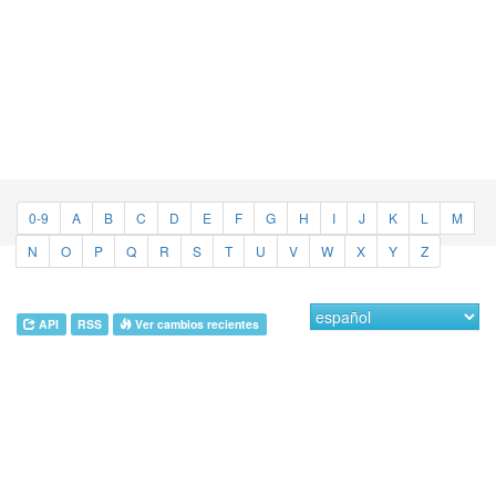
0-9
A
B
C
D
E
F
G
H
I
J
K
L
M
N
O
P
Q
R
S
T
U
V
W
X
Y
Z
API
RSS
Ver cambios recientes