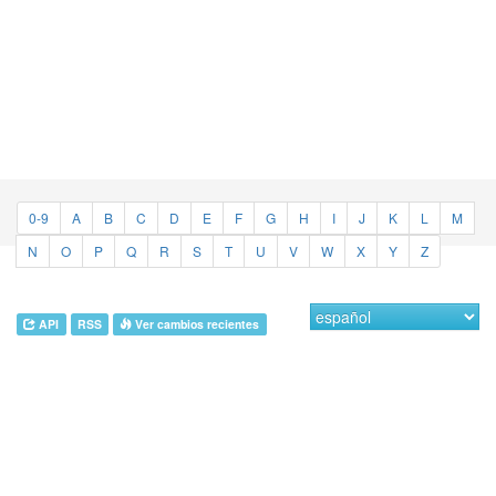
0-9
A
B
C
D
E
F
G
H
I
J
K
L
M
N
O
P
Q
R
S
T
U
V
W
X
Y
Z
API
RSS
Ver cambios recientes