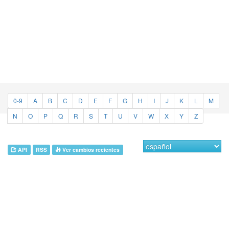
0-9
A
B
C
D
E
F
G
H
I
J
K
L
M
N
O
P
Q
R
S
T
U
V
W
X
Y
Z
API
RSS
Ver cambios recientes