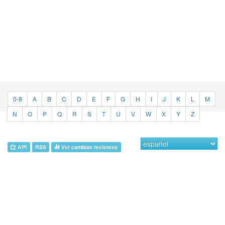
0-9
A
B
C
D
E
F
G
H
I
J
K
L
M
N
O
P
Q
R
S
T
U
V
W
X
Y
Z
API
RSS
Ver cambios recientes