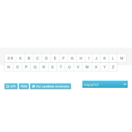
0-9
A
B
C
D
E
F
G
H
I
J
K
L
M
N
O
P
Q
R
S
T
U
V
W
X
Y
Z
API
RSS
Ver cambios recientes