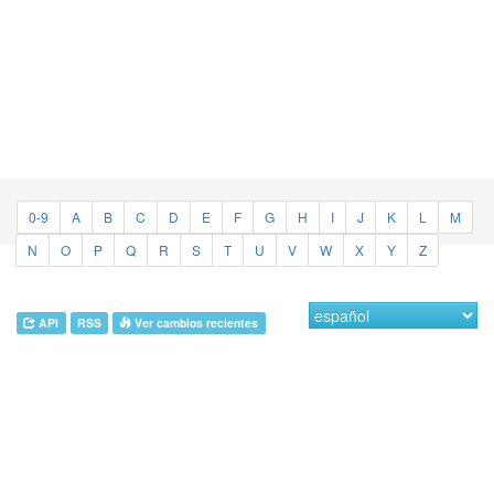
0-9
A
B
C
D
E
F
G
H
I
J
K
L
M
N
O
P
Q
R
S
T
U
V
W
X
Y
Z
API
RSS
Ver cambios recientes