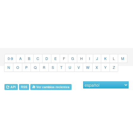
0-9
A
B
C
D
E
F
G
H
I
J
K
L
M
N
O
P
Q
R
S
T
U
V
W
X
Y
Z
API
RSS
Ver cambios recientes