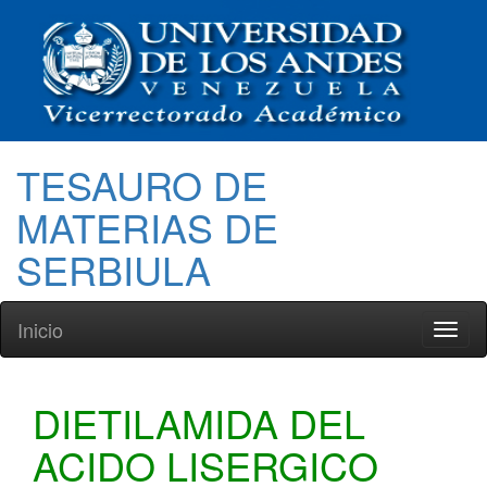
TESAURO DE
MATERIAS DE
SERBIULA
Inicio
Toggl
naviga
DIETILAMIDA DEL
ACIDO LISERGICO