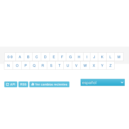
0-9
A
B
C
D
E
F
G
H
I
J
K
L
M
N
O
P
Q
R
S
T
U
V
W
X
Y
Z
API
RSS
Ver cambios recientes