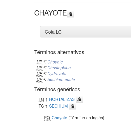
CHAYOTE
Cota LC
Términos alternativos
UP
↸
Choyote
UP
↸
Christophine
UP
↸
Cydrayota
UP
↸
Sechium edule
Términos genéricos
TG
↑
HORTALIZAS
TG
↑
SECHIUM
EQ
Chayote
(Término en inglés)