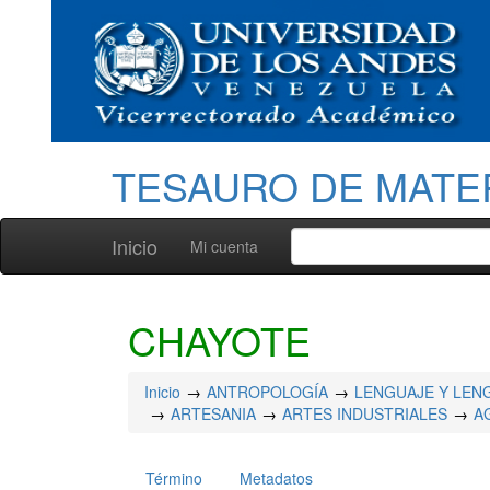
TESAURO DE MATE
Inicio
Mi cuenta
CHAYOTE
Inicio
ANTROPOLOGÍA
LENGUAJE Y LEN
ARTESANIA
ARTES INDUSTRIALES
A
Término
Metadatos