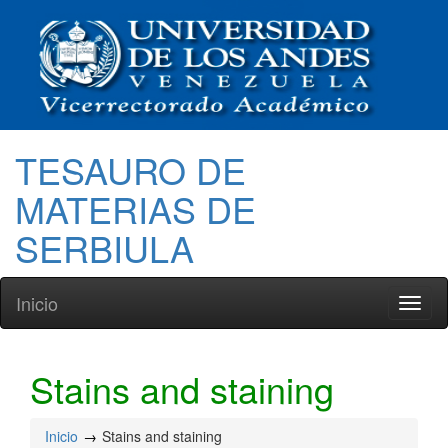
TESAURO DE
MATERIAS DE
SERBIULA
Inicio
Toggl
naviga
Stains and staining
Inicio
Stains and staining