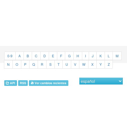
0-9
A
B
C
D
E
F
G
H
I
J
K
L
M
N
O
P
Q
R
S
T
U
V
W
X
Y
Z
API
RSS
Ver cambios recientes