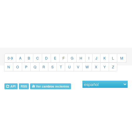
0-9
A
B
C
D
E
F
G
H
I
J
K
L
M
N
O
P
Q
R
S
T
U
V
W
X
Y
Z
API
RSS
Ver cambios recientes