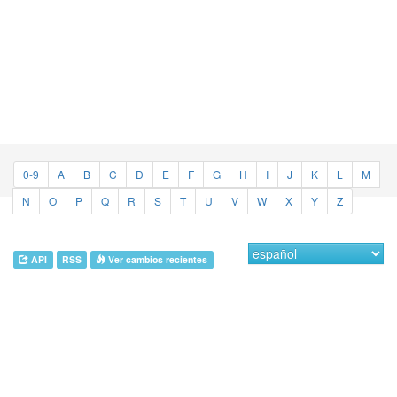
0-9
A
B
C
D
E
F
G
H
I
J
K
L
M
N
O
P
Q
R
S
T
U
V
W
X
Y
Z
API
RSS
Ver cambios recientes