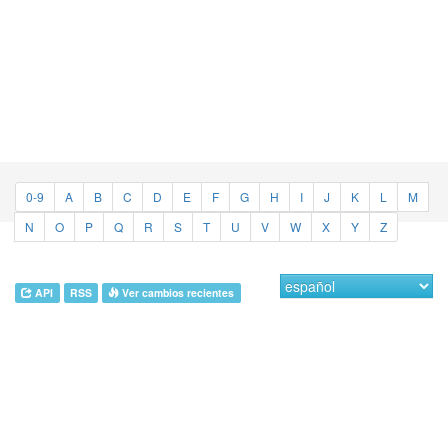
0-9
A
B
C
D
E
F
G
H
I
J
K
L
M
N
O
P
Q
R
S
T
U
V
W
X
Y
Z
API
RSS
Ver cambios recientes