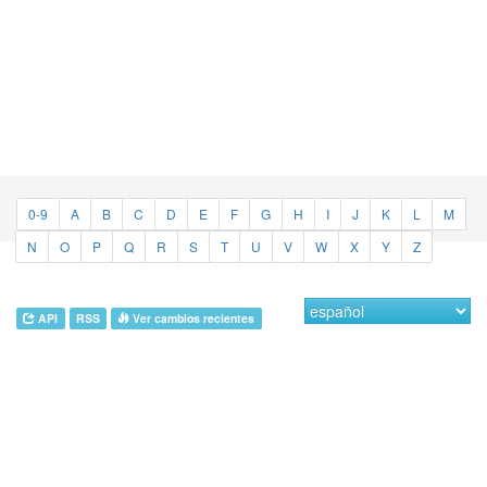
0-9
A
B
C
D
E
F
G
H
I
J
K
L
M
N
O
P
Q
R
S
T
U
V
W
X
Y
Z
API
RSS
Ver cambios recientes