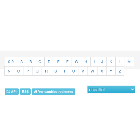
0-9
A
B
C
D
E
F
G
H
I
J
K
L
M
N
O
P
Q
R
S
T
U
V
W
X
Y
Z
API
RSS
Ver cambios recientes