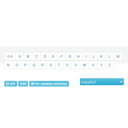
0-9
A
B
C
D
E
F
G
H
I
J
K
L
M
N
O
P
Q
R
S
T
U
V
W
X
Y
Z
API
RSS
Ver cambios recientes