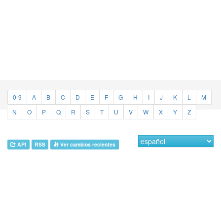
0-9
A
B
C
D
E
F
G
H
I
J
K
L
M
N
O
P
Q
R
S
T
U
V
W
X
Y
Z
API
RSS
Ver cambios recientes