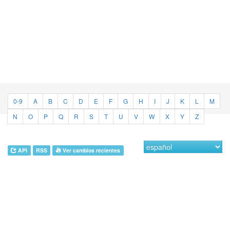
0-9
A
B
C
D
E
F
G
H
I
J
K
L
M
N
O
P
Q
R
S
T
U
V
W
X
Y
Z
API
RSS
Ver cambios recientes