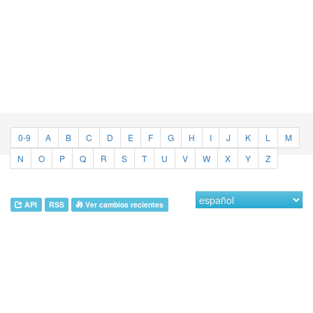
0-9
A
B
C
D
E
F
G
H
I
J
K
L
M
N
O
P
Q
R
S
T
U
V
W
X
Y
Z
API
RSS
Ver cambios recientes