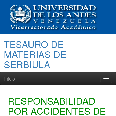
TESAURO DE
MATERIAS DE
SERBIULA
Inicio
Toggl
naviga
RESPONSABILIDAD
POR ACCIDENTES DE