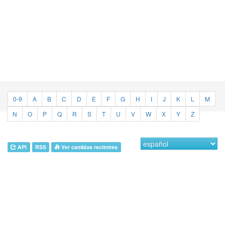
0-9
A
B
C
D
E
F
G
H
I
J
K
L
M
N
O
P
Q
R
S
T
U
V
W
X
Y
Z
API
RSS
Ver cambios recientes