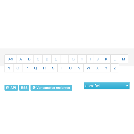
0-9
A
B
C
D
E
F
G
H
I
J
K
L
M
N
O
P
Q
R
S
T
U
V
W
X
Y
Z
API
RSS
Ver cambios recientes