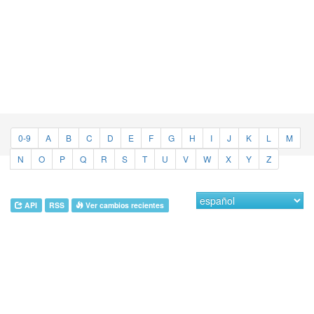
0-9
A
B
C
D
E
F
G
H
I
J
K
L
M
N
O
P
Q
R
S
T
U
V
W
X
Y
Z
API
RSS
Ver cambios recientes