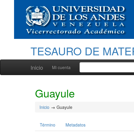
TESAURO DE MATE
Inicio
Mi cuenta
Guayule
Inicio
Guayule
Término
Metadatos