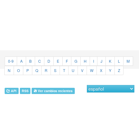
0-9
A
B
C
D
E
F
G
H
I
J
K
L
M
N
O
P
Q
R
S
T
U
V
W
X
Y
Z
API
RSS
Ver cambios recientes