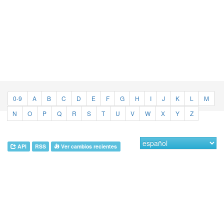
0-9
A
B
C
D
E
F
G
H
I
J
K
L
M
N
O
P
Q
R
S
T
U
V
W
X
Y
Z
API
RSS
Ver cambios recientes