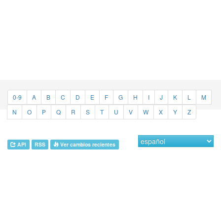
0-9
A
B
C
D
E
F
G
H
I
J
K
L
M
N
O
P
Q
R
S
T
U
V
W
X
Y
Z
API
RSS
Ver cambios recientes