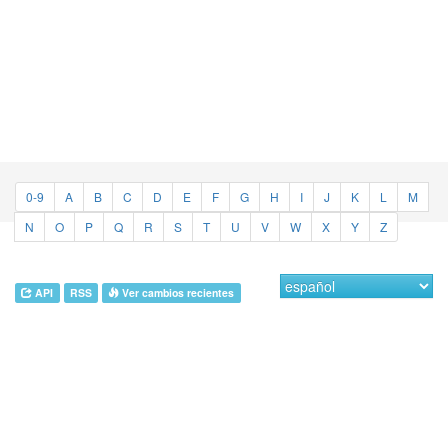
0-9
A
B
C
D
E
F
G
H
I
J
K
L
M
N
O
P
Q
R
S
T
U
V
W
X
Y
Z
API
RSS
Ver cambios recientes