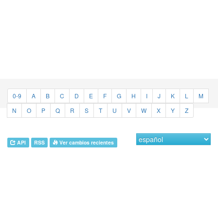
0-9
A
B
C
D
E
F
G
H
I
J
K
L
M
N
O
P
Q
R
S
T
U
V
W
X
Y
Z
API
RSS
Ver cambios recientes