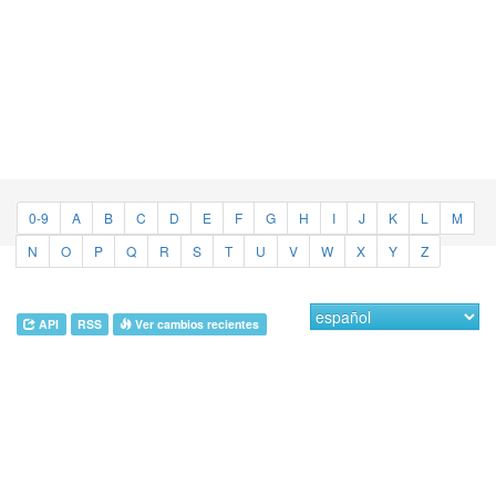
0-9
A
B
C
D
E
F
G
H
I
J
K
L
M
N
O
P
Q
R
S
T
U
V
W
X
Y
Z
API
RSS
Ver cambios recientes