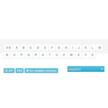
0-9
A
B
C
D
E
F
G
H
I
J
K
L
M
N
O
P
Q
R
S
T
U
V
W
X
Y
Z
API
RSS
Ver cambios recientes