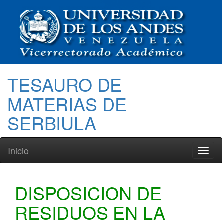
TESAURO DE
MATERIAS DE
SERBIULA
Inicio
Toggl
naviga
DISPOSICION DE
RESIDUOS EN LA