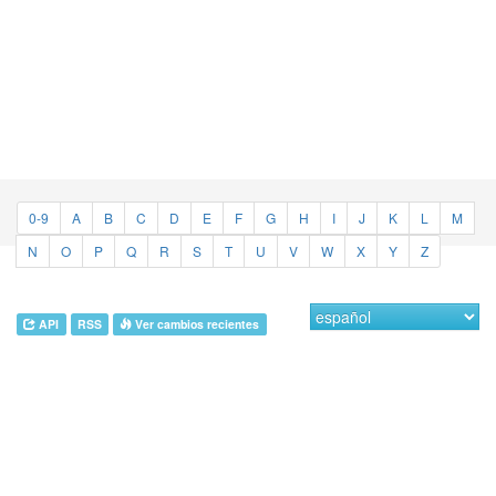
0-9
A
B
C
D
E
F
G
H
I
J
K
L
M
N
O
P
Q
R
S
T
U
V
W
X
Y
Z
API
RSS
Ver cambios recientes