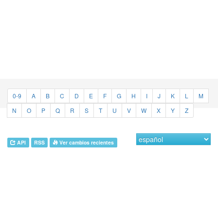
0-9
A
B
C
D
E
F
G
H
I
J
K
L
M
N
O
P
Q
R
S
T
U
V
W
X
Y
Z
API
RSS
Ver cambios recientes