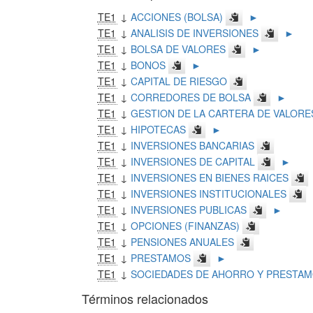
TE1
↓
ACCIONES (BOLSA)
►
TE1
↓
ANALISIS DE INVERSIONES
►
TE1
↓
BOLSA DE VALORES
►
TE1
↓
BONOS
►
TE1
↓
CAPITAL DE RIESGO
TE1
↓
CORREDORES DE BOLSA
►
TE1
↓
GESTION DE LA CARTERA DE VALORE
TE1
↓
HIPOTECAS
►
TE1
↓
INVERSIONES BANCARIAS
TE1
↓
INVERSIONES DE CAPITAL
►
TE1
↓
INVERSIONES EN BIENES RAICES
TE1
↓
INVERSIONES INSTITUCIONALES
TE1
↓
INVERSIONES PUBLICAS
►
TE1
↓
OPCIONES (FINANZAS)
TE1
↓
PENSIONES ANUALES
TE1
↓
PRESTAMOS
►
TE1
↓
SOCIEDADES DE AHORRO Y PRESTA
Términos relacionados