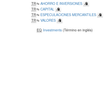
TR
⇆
AHORRO E INVERSIONES
TR
⇆
CAPITAL
TR
⇆
ESPECULACIONES MERCANTILES
TR
⇆
VALORES
EQ
Investments
(Término en inglés)