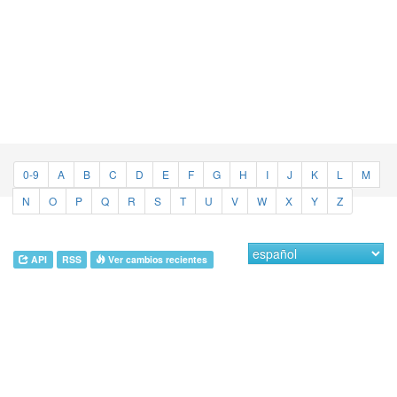
0-9
A
B
C
D
E
F
G
H
I
J
K
L
M
N
O
P
Q
R
S
T
U
V
W
X
Y
Z
API
RSS
Ver cambios recientes