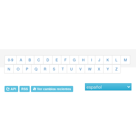
0-9
A
B
C
D
E
F
G
H
I
J
K
L
M
N
O
P
Q
R
S
T
U
V
W
X
Y
Z
API
RSS
Ver cambios recientes