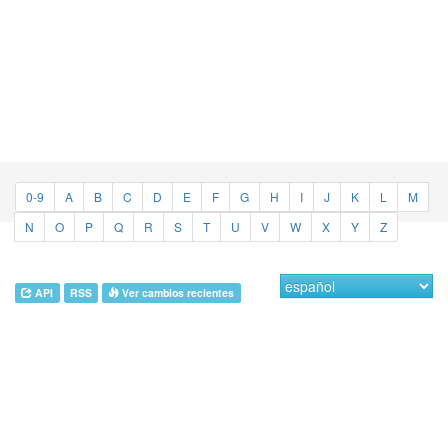
0-9
A
B
C
D
E
F
G
H
I
J
K
L
M
N
O
P
Q
R
S
T
U
V
W
X
Y
Z
API
RSS
Ver cambios recientes