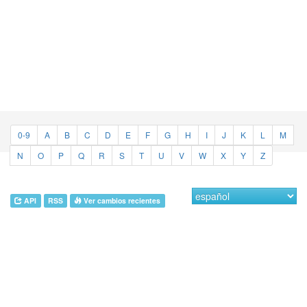
0-9
A
B
C
D
E
F
G
H
I
J
K
L
M
N
O
P
Q
R
S
T
U
V
W
X
Y
Z
API
RSS
Ver cambios recientes