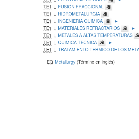
TE1
↓
FUSION FRACCIONAL
TE1
↓
HIDROMETALURGIA
TE1
↓
INGENIERIA QUIMICA
►
TE1
↓
MATERIALES REFRACTARIOS
►
TE1
↓
METALES A ALTAS TEMPERATURAS
TE1
↓
QUIMICA TECNICA
►
TE1
↓
TRATAMIENTO TERMICO DE LOS MET
EQ
Metallurgy
(Término en inglés)