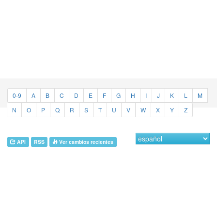
0-9
A
B
C
D
E
F
G
H
I
J
K
L
M
N
O
P
Q
R
S
T
U
V
W
X
Y
Z
API
RSS
Ver cambios recientes